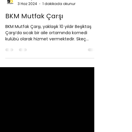
Standup Bileti
3 Haz 2024
1 dakikada okunur
BKM Mutfak Çarşı
BKM Mutfak Çarşı, yaklaşık 10 yıldır Beşiktaş
Çarşı’da sıcak bir aile ortamında komedi
kulübü olarak hizmet vermektedir. Skeç
atölyesi olmanın ötesine geçerek stand-up,
konser ve diğer sanatsal etkinliklerde de
faaliyet göstermekte, 100 kişilik oturma
kapasitesiyle ve 200 kişiye kadar etkinlik
yapabilme imkanıyla misafirlerine keyifli bir
deneyim sunmaktadır. Günün 16 saati aktif
olarak cafe & bar hizmeti veren BKM Mutfak
Çarşı, sahnesinde 7 kişilik konser grupları ve 6
kişil