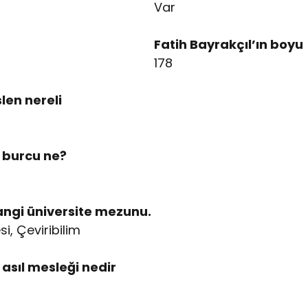
Var
Fatih Bayrakçıl’ın boyu
178
len nereli
n burcu ne?
angi üniversite mezunu.
si, Çeviribilim
 asıl mesleği nedir