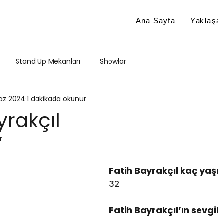
Ana Sayfa
Yaklaşa
Stand Up Mekanları
Showlar
az 2024
1 dakikada okunur
yrakçıl
r
Fatih Bayrakçıl kaç ya
32
Fatih Bayrakçıl’ın sevgil