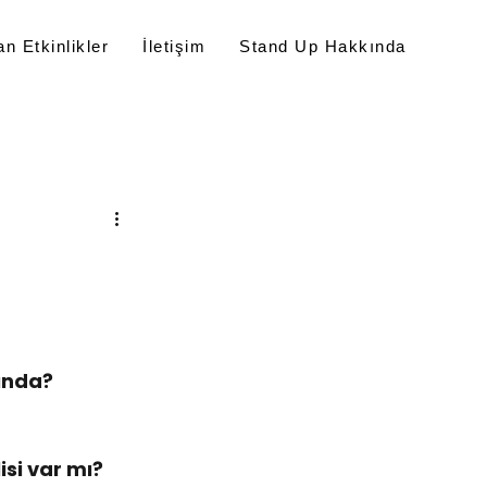
n Etkinlikler
İletişim
Stand Up Hakkında
şında?
isi var mı?