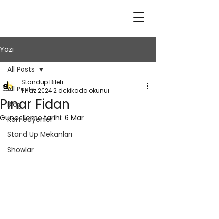
Yazı
All Posts
Standup Bileti
All Posts
1 Haz 2024
2 dakikada okunur
Pınar Fidan
Blog
Güncelleme tarihi:
6 Mar
Komedyenler
Stand Up Mekanları
Showlar