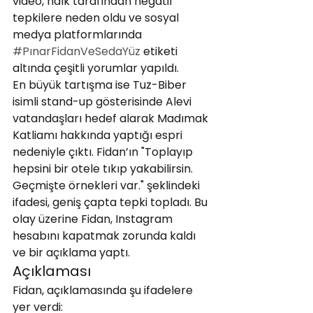
video, halk tarafından negatif 
tepkilere neden oldu ve sosyal 
medya platformlarında 
#PınarFidanVeSedaYüz
 etiketi 
altında çeşitli yorumlar yapıldı.
En büyük tartışma ise Tuz-Biber 
isimli stand-up gösterisinde Alevi 
vatandaşları hedef alarak Madımak 
Katliamı hakkında yaptığı espri 
nedeniyle çıktı. Fidan’ın "Toplayıp 
hepsini bir otele tıkıp yakabilirsin. 
Geçmişte örnekleri var." şeklindeki 
ifadesi, geniş çapta tepki topladı. Bu 
olay üzerine Fidan, Instagram 
hesabını kapatmak zorunda kaldı 
ve bir açıklama yaptı.
Açıklaması
Fidan, açıklamasında şu ifadelere 
yer verdi: