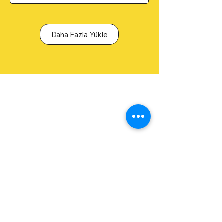
Daha Fazla Yükle
Standup Bileti
(+90)
0530 615 42 42
info@standupbileti.com
Şahkulu Mahallesi