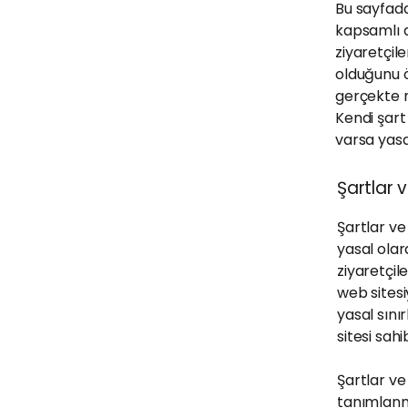
Bu sayfada
kapsamlı a
ziyaretçile
olduğunu ö
gerçekte n
Kendi şart
varsa yasa
Şartlar 
Şartlar ve
yasal olara
ziyaretçil
web sitesi
yasal sını
sitesi sah
Şartlar ve
tanımlanma