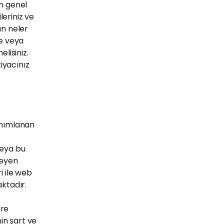
in genel
leriniz ve
ın neler
ye veya
lisiniz.
iyacınız
tanımlanan
veya bu
leyen
i ile web
aktadır.
öre
in şart ve