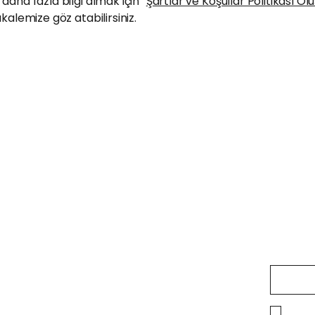
daha fazla bilgi almak için “
Şartlar ve Koşullar Politikası O
kalemize göz atabilirsiniz.
Kampa
olmak
E-posta
Stan