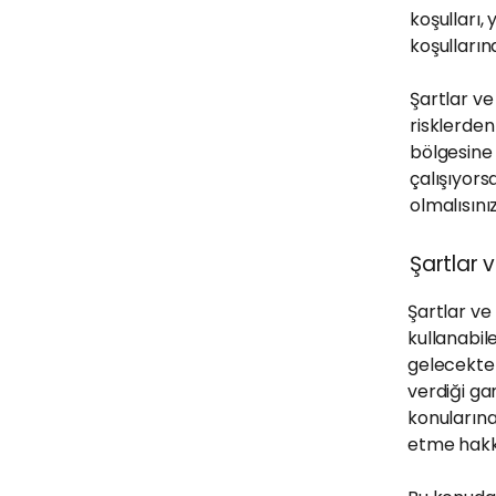
koşulları, 
koşulların
Şartlar ve
risklerde
bölgesine 
çalışıyors
olmalısınız
Şartlar 
Şartlar ve 
kullanabil
gelecekte 
verdiği gar
konularına
etme hakkı