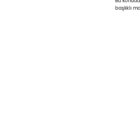
Bu konuda 
başlıklı ma
Standup Bileti