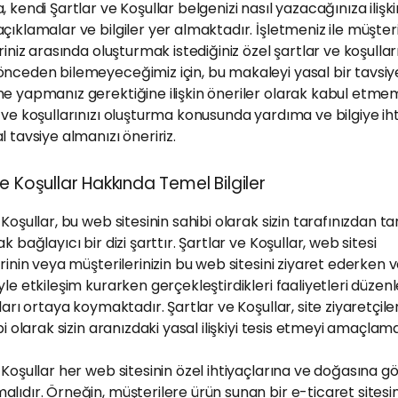
, kendi Şartlar ve Koşullar belgenizi nasıl yazacağınıza ilişk
çıklamalar ve bilgiler yer almaktadır. İşletmeniz ile müşteri
riniz arasında oluşturmak istediğiniz özel şartlar ve koşullar
nceden bilemeyeceğimiz için, bu makaleyi yasal bir tavsi
e yapmanız gerektiğine ilişkin öneriler olarak kabul etmeme
 ve koşullarınızı oluşturma konusunda yardıma ve bilgiye iht
l tavsiye almanızı öneririz.
ve Koşullar Hakkında Temel Bilgiler
 Koşullar, bu web sitesinin sahibi olarak sizin tarafınızdan 
k bağlayıcı bir dizi şarttır. Şartlar ve Koşullar, web sitesi
erinin veya müşterilerinizin bu web sitesini ziyaret ederken 
yle etkileşim kurarken gerçekleştirdikleri faaliyetleri düzen
rları ortaya koymaktadır. Şartlar ve Koşullar, site ziyaretçiler
ibi olarak sizin aranızdaki yasal ilişkiyi tesis etmeyi amaçlam
 Koşullar her web sitesinin özel ihtiyaçlarına ve doğasına g
lıdır. Örneğin, müşterilere ürün sunan bir e-ticaret sitesin