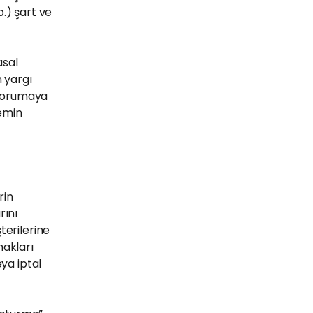
b.) şart ve
asal
 yargı
n korumaya
 emin
rin
rını
terilerine
hakları
eya iptal