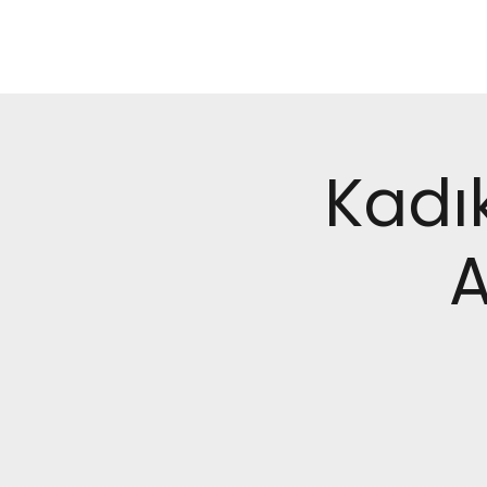
Kadı
A