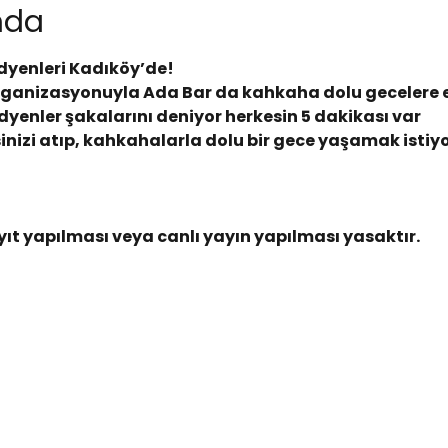
ında
dyenleri Kadıköy’de! 
rganizasyonuyla Ada Bar da kahkaha dolu gecelere ev
enler şakalarını deniyor herkesin 5 dakikası var 
tresinizi atıp, kahkahalarla dolu bir gece yaşamak isti
ıt yapılması veya canlı yayın yapılması yasaktır.