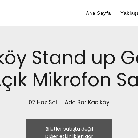
Ana Sayfa
Yaklaşa
köy Stand up G
çık Mikrofon Sa
02 Haz Sal
  |  
Ada Bar Kadıköy
Biletler satışta değil
Diğer etkinlikleri gör