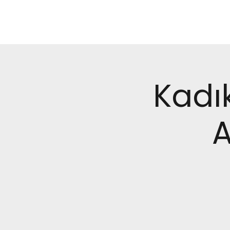
Kadı
A