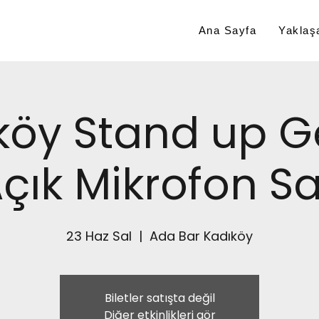
Ana Sayfa
Yaklaşa
köy Stand up G
çık Mikrofon Sa
23 Haz Sal
  |  
Ada Bar Kadıköy
Biletler satışta değil
Diğer etkinlikleri gör