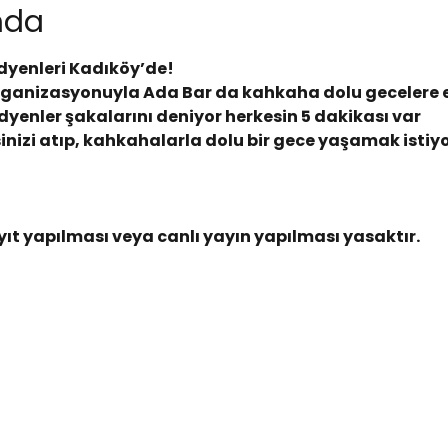
ında
dyenleri Kadıköy’de! 
rganizasyonuyla Ada Bar da kahkaha dolu gecelere ev
enler şakalarını deniyor herkesin 5 dakikası var 
tresinizi atıp, kahkahalarla dolu bir gece yaşamak isti
ıt yapılması veya canlı yayın yapılması yasaktır.