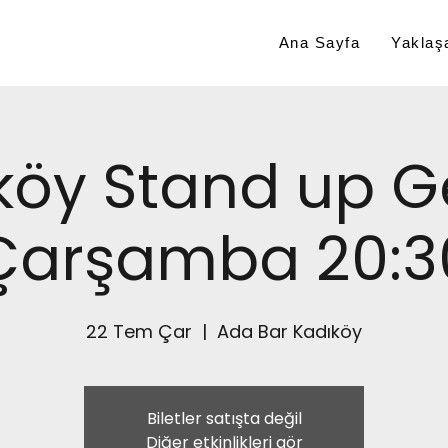
Ana Sayfa
Yaklaşa
köy Stand up G
Çarşamba 20:3
22 Tem Çar
  |  
Ada Bar Kadıköy
Biletler satışta değil
Diğer etkinlikleri gör