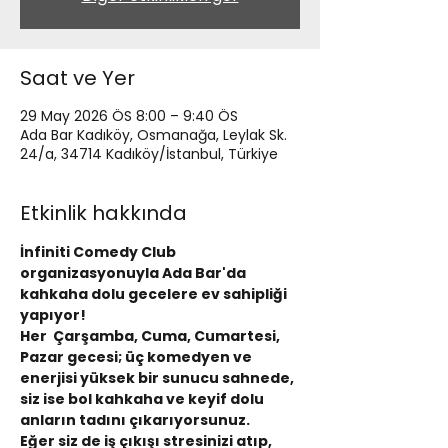
Saat ve Yer
29 May 2026 ÖS 8:00 – 9:40 ÖS
Ada Bar Kadıköy, Osmanağa, Leylak Sk.
24/a, 34714 Kadıköy/İstanbul, Türkiye
Etkinlik hakkında
İnfiniti Comedy Club 
organizasyonuyla Ada Bar'da 
kahkaha dolu gecelere ev sahipliği 
yapıyor!
Her  Çarşamba, Cuma, Cumartesi, 
Pazar gecesi; üç komedyen ve 
enerjisi yüksek bir sunucu sahnede, 
siz ise bol kahkaha ve keyif dolu 
anların tadını çıkarıyorsunuz.
Eğer siz de iş çıkışı stresinizi atıp, 