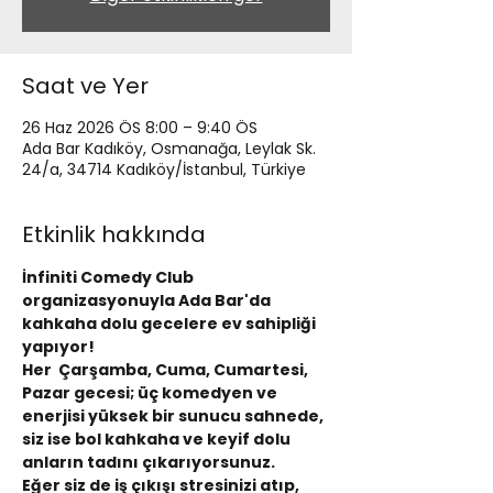
Saat ve Yer
26 Haz 2026 ÖS 8:00 – 9:40 ÖS
Ada Bar Kadıköy, Osmanağa, Leylak Sk.
24/a, 34714 Kadıköy/İstanbul, Türkiye
Etkinlik hakkında
İnfiniti Comedy Club 
organizasyonuyla Ada Bar'da 
kahkaha dolu gecelere ev sahipliği 
yapıyor!
Her  Çarşamba, Cuma, Cumartesi, 
Pazar gecesi; üç komedyen ve 
enerjisi yüksek bir sunucu sahnede, 
siz ise bol kahkaha ve keyif dolu 
anların tadını çıkarıyorsunuz.
Eğer siz de iş çıkışı stresinizi atıp, 