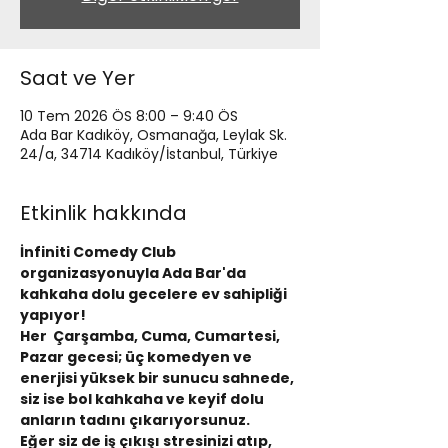
Saat ve Yer
10 Tem 2026 ÖS 8:00 – 9:40 ÖS
Ada Bar Kadıköy, Osmanağa, Leylak Sk.
24/a, 34714 Kadıköy/İstanbul, Türkiye
Etkinlik hakkında
İnfiniti Comedy Club 
organizasyonuyla Ada Bar'da 
kahkaha dolu gecelere ev sahipliği 
yapıyor!
Her  Çarşamba, Cuma, Cumartesi, 
Pazar gecesi; üç komedyen ve 
enerjisi yüksek bir sunucu sahnede, 
siz ise bol kahkaha ve keyif dolu 
anların tadını çıkarıyorsunuz.
Eğer siz de iş çıkışı stresinizi atıp, 