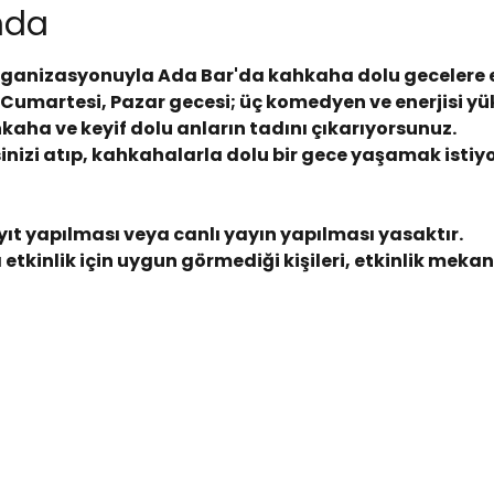
ında
rganizasyonuyla Ada Bar'da kahkaha dolu gecelere ev
umartesi, Pazar gecesi; üç komedyen ve enerjisi yük
hkaha ve keyif dolu anların tadını çıkarıyorsunuz.
tresinizi atıp, kahkahalarla dolu bir gece yaşamak isti
ıt yapılması veya canlı yayın yapılması yasaktır.
 etkinlik için uygun görmediği kişileri, etkinlik me