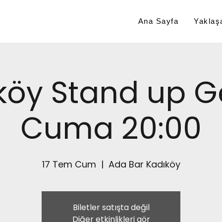
Ana Sayfa
Yaklaşa
köy Stand up G
Cuma 20:00
17 Tem Cum
  |  
Ada Bar Kadıköy
Biletler satışta değil
Diğer etkinlikleri gör