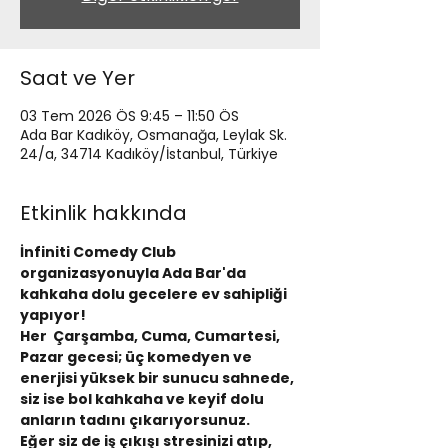
Saat ve Yer
03 Tem 2026 ÖS 9:45 – 11:50 ÖS
Ada Bar Kadıköy, Osmanağa, Leylak Sk.
24/a, 34714 Kadıköy/İstanbul, Türkiye
Etkinlik hakkında
İnfiniti Comedy Club 
organizasyonuyla Ada Bar'da 
kahkaha dolu gecelere ev sahipliği 
yapıyor!
Her  Çarşamba, Cuma, Cumartesi, 
Pazar gecesi; üç komedyen ve 
enerjisi yüksek bir sunucu sahnede, 
siz ise bol kahkaha ve keyif dolu 
anların tadını çıkarıyorsunuz.
Eğer siz de iş çıkışı stresinizi atıp, 