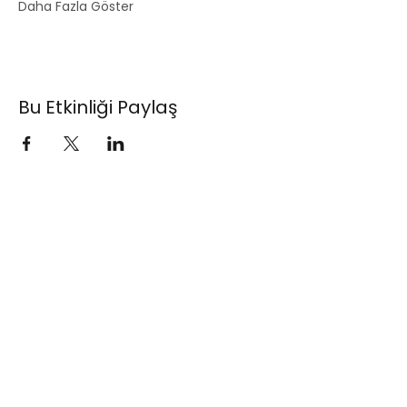
Daha Fazla Göster
Bu Etkinliği Paylaş
Standup Bileti
(+90)
0530 615 42 42