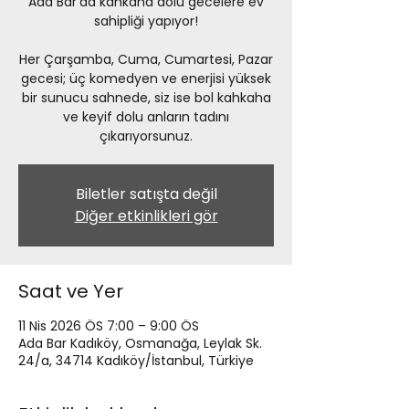
Ada Bar'da kahkaha dolu gecelere ev
sahipliği yapıyor!
Her Çarşamba, Cuma, Cumartesi, Pazar
gecesi; üç komedyen ve enerjisi yüksek
bir sunucu sahnede, siz ise bol kahkaha
ve keyif dolu anların tadını
çıkarıyorsunuz.
Biletler satışta değil
Diğer etkinlikleri gör
Saat ve Yer
11 Nis 2026 ÖS 7:00 – 9:00 ÖS
Ada Bar Kadıköy, Osmanağa, Leylak Sk.
24/a, 34714 Kadıköy/İstanbul, Türkiye