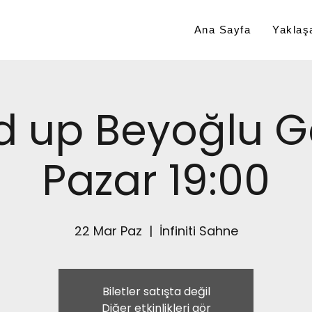
Ana Sayfa
Yaklaşa
d up Beyoğlu G
Pazar 19:00
22 Mar Paz
  |  
İnfiniti Sahne
Biletler satışta değil
Diğer etkinlikleri gör