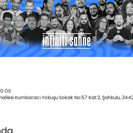
30 ÖS
ahallesi Kumbaracı Yokuşu Sokak No:57 Kat:2, Şahkulu, 344
ında