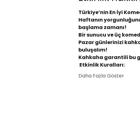
Türkiye’nin En İyi Kome
Haftanın yorgunluğunu
başlama zamanı!
Bir sunucu ve üç komedy
Pazar günlerinizi kahka
buluşalım!
Kahkaha garantili bu 
 Etkinlik Kuralları:
Daha Fazla Göster