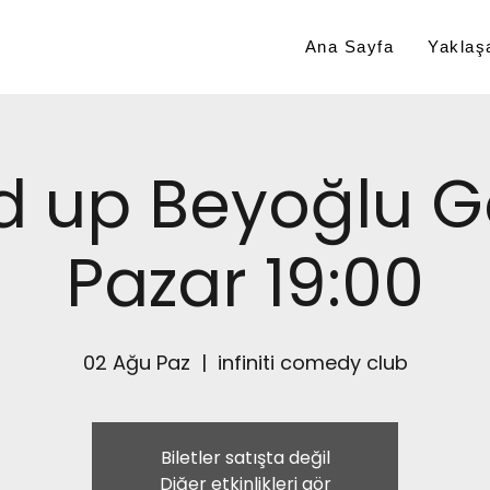
Ana Sayfa
Yaklaşa
d up Beyoğlu G
Pazar 19:00
02 Ağu Paz
  |  
infiniti comedy club
Biletler satışta değil
Diğer etkinlikleri gör