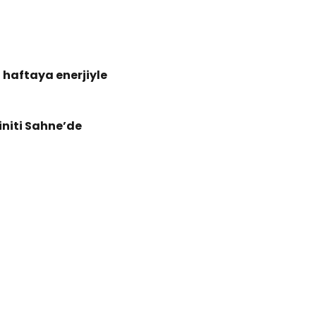
haftaya enerjiyle 
niti Sahne’de 