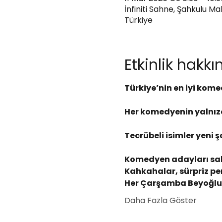
İnfiniti Sahne, Şahkulu M
Türkiye
Etkinlik hakk
Türkiye’nin en iyi kome
Her komedyenin yalnızc
Tecrübeli isimler yeni ş
Komedyen adayları sa
Kahkahalar, sürpriz pe
Her Çarşamba Beyoğlu’
Daha Fazla Göster