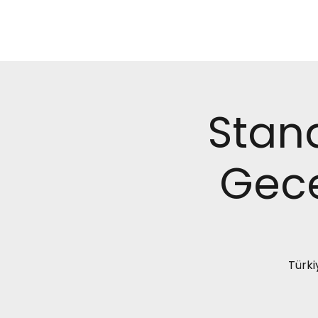
Stan
Gece
Türki