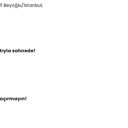
21 Beyoğlu/İstanbul,
atıyla sahnede!
kaçırmayın!