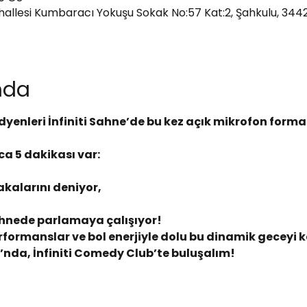
ahallesi Kumbaracı Yokuşu Sokak No:57 Kat:2, Şahkulu, 344
ında
dyenleri İnfiniti Sahne’de bu kez açık mikrofon form
a 5 dakikası var:
akalarını deniyor,
hnede parlamaya çalışıyor!
rformanslar ve bol enerjiyle dolu bu dinamik geceyi 
nda, İnfiniti Comedy Club’te buluşalım!