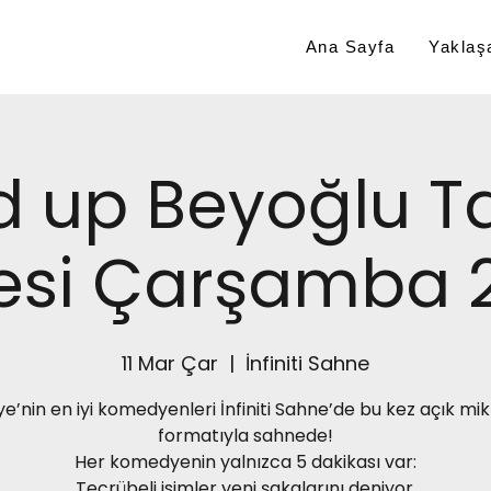
Ana Sayfa
Yaklaşa
d up Beyoğlu T
si Çarşamba 
11 Mar Çar
  |  
İnfiniti Sahne
ye’nin en iyi komedyenleri İnfiniti Sahne’de bu kez açık mi
formatıyla sahnede!
Her komedyenin yalnızca 5 dakikası var:
Tecrübeli isimler yeni şakalarını deniyor,