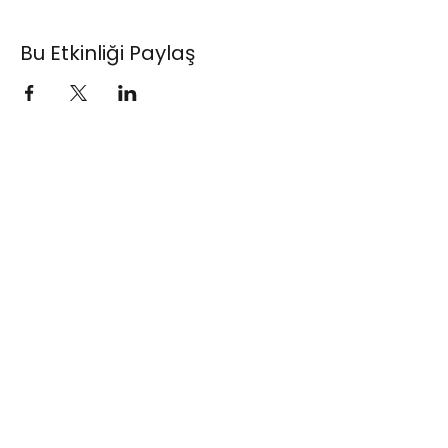
Bu Etkinliği Paylaş
Standup Bileti
(+90)
0530 615 42 42
info@standupbileti.com
Şahkulu Mahallesi