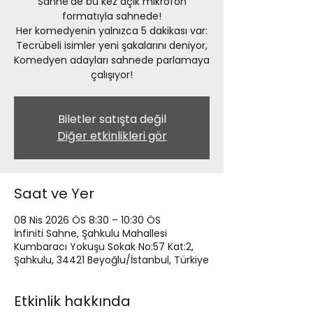
Sahne’de bu kez açık mikrofon
formatıyla sahnede!
Her komedyenin yalnızca 5 dakikası var:
Tecrübeli isimler yeni şakalarını deniyor,
Komedyen adayları sahnede parlamaya
çalışıyor!
Biletler satışta değil
Diğer etkinlikleri gör
Saat ve Yer
08 Nis 2026 ÖS 8:30 – 10:30 ÖS
İnfiniti Sahne, Şahkulu Mahallesi
Kumbaracı Yokuşu Sokak No:57 Kat:2,
Şahkulu, 34421 Beyoğlu/İstanbul, Türkiye
Etkinlik hakkında