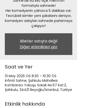
Sahne’de bu kez açık mikrofon
formatıyla sahnede!
Her komedyenin yalnızca 5 dakikası var:
Tecrübeli isimler yeni şakalarını deniyor,
Komedyen adayları sahnede parlamaya
çalışıyor!
Biletler satışta değil
Diğer etkinlikleri gör
Saat ve Yer
13 May 2026 ÖS 8:30 – 10:30 ÖS
İnfiniti Sahne, Şahkulu Mahallesi
Kumbaracı Yokuşu Sokak No:57 Kat:2,
Şahkulu, 34421 Beyoğlu/İstanbul, Türkiye
Etkinlik hakkında