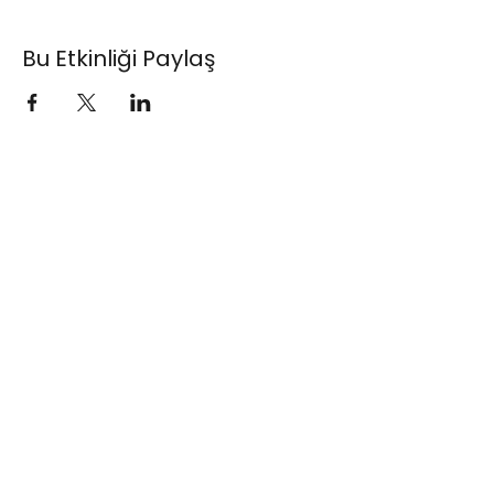
Bu Etkinliği Paylaş
Standup Bileti
(+90)
0530 615 42 42
info@standupbileti.com
Şahkulu Mahallesi