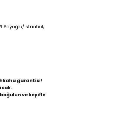
21 Beyoğlu/İstanbul,
ahkaha garantisi!
acak.
oğulun ve keyifle 