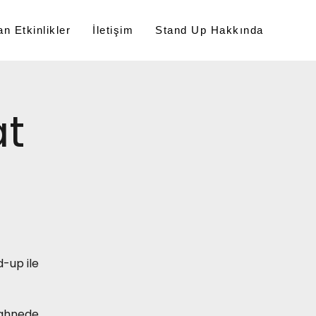
n Etkinlikler
İletişim
Stand Up Hakkında
at
-up ile
 sahnede