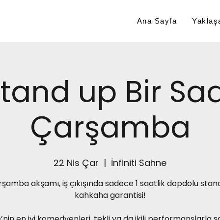
Ana Sayfa
Yaklaşa
tand up Bir Sa
Çarşamba
22 Nis Çar
  |  
İnfiniti Sahne
rşamba akşamı, iş çıkışında sadece 1 saatlik dopdolu stand
kahkaha garantisi!
’nin en iyi komedyenleri, tekli ya da ikili performanslarla