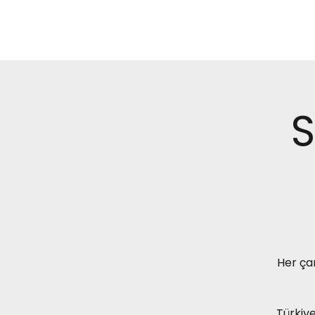
S
Her ça
Türkiye