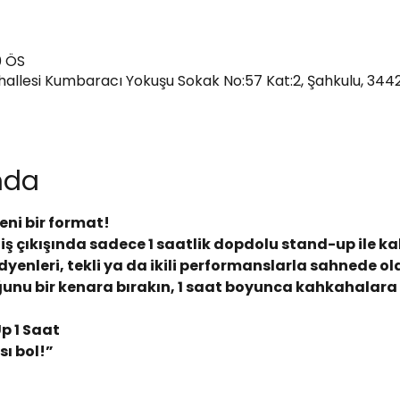
0 ÖS
ahallesi Kumbaracı Yokuşu Sokak No:57 Kat:2, Şahkulu, 344
ında
eni bir format!
ş çıkışında sadece 1 saatlik dopdolu stand-up ile k
dyenleri, tekli ya da ikili performanslarla sahnede ol
unu bir kenara bırakın, 1 saat boyunca kahkahalara b
Up 1 Saat
ı bol!”