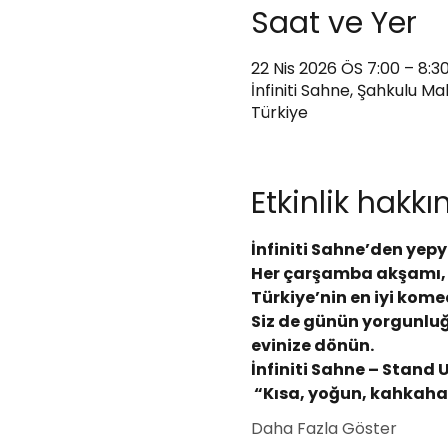
Saat ve Yer
22 Nis 2026 ÖS 7:00 – 8:3
İnfiniti Sahne, Şahkulu M
Türkiye
Etkinlik hakk
İnfiniti Sahne’den yepy
Her çarşamba akşamı, i
Türkiye’nin en iyi kome
Siz de günün yorgunluğ
evinize dönün.
İnfiniti Sahne – Stand 
 “Kısa, yoğun, kahkahas
Daha Fazla Göster