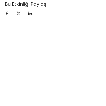
Bu Etkinliği Paylaş
Standup Bileti
(+90)
0530 615 42 42
info@standupbileti.com
Şahkulu Mahallesi
Kumbaracı Yokuşu
Sokak No:57 Kat:2,