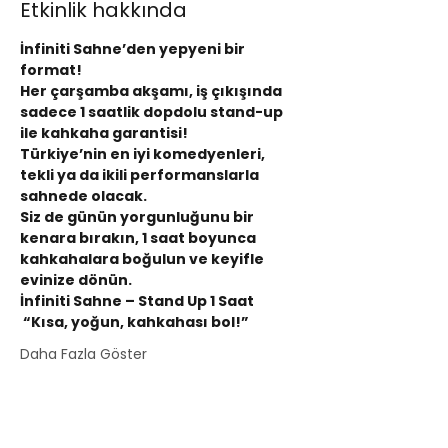
Etkinlik hakkında
İnfiniti Sahne’den yepyeni bir 
format!
Her çarşamba akşamı, iş çıkışında 
sadece 1 saatlik dopdolu stand-up 
ile kahkaha garantisi!
Türkiye’nin en iyi komedyenleri, 
tekli ya da ikili performanslarla 
sahnede olacak.
Siz de günün yorgunluğunu bir 
kenara bırakın, 1 saat boyunca 
kahkahalara boğulun ve keyifle 
evinize dönün.
İnfiniti Sahne – Stand Up 1 Saat
 “Kısa, yoğun, kahkahası bol!”
Daha Fazla Göster