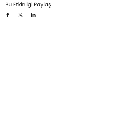
Bu Etkinliği Paylaş
Standup Bileti
(+90)
0530 615 42 42
info@standupbileti.com
Şahkulu Mahallesi
Kumbaracı Yokuşu
Sokak No:57 Kat:2,