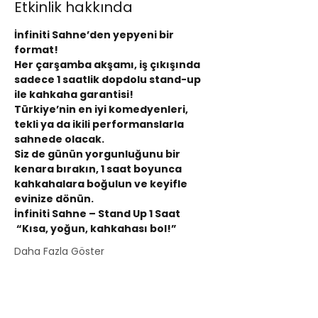
Etkinlik hakkında
İnfiniti Sahne’den yepyeni bir 
format!
Her çarşamba akşamı, iş çıkışında 
sadece 1 saatlik dopdolu stand-up 
ile kahkaha garantisi!
Türkiye’nin en iyi komedyenleri, 
tekli ya da ikili performanslarla 
sahnede olacak.
Siz de günün yorgunluğunu bir 
kenara bırakın, 1 saat boyunca 
kahkahalara boğulun ve keyifle 
evinize dönün.
İnfiniti Sahne – Stand Up 1 Saat
 “Kısa, yoğun, kahkahası bol!”
Daha Fazla Göster