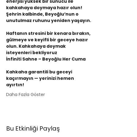
enerjisi yüksek bir sunucu ile 
kahkahaya doymaya hazır olun! 
Şehrin kalbinde, Beyoğlu’nun o 
unutulmaz ruhunu yeniden yaşayın.
Haftanın stresini bir kenara bırakın, 
gülmeye ve keyifli bir geceye hazır 
olun. Kahkahaya doymak 
isteyenleri bekliyoruz
İnfiniti Sahne – Beyoğlu Her Cuma
Kahkaha garantili bu geceyi 
kaçırmayın — yerinizi hemen 
ayırtın!
Daha Fazla Göster
Bu Etkinliği Paylaş