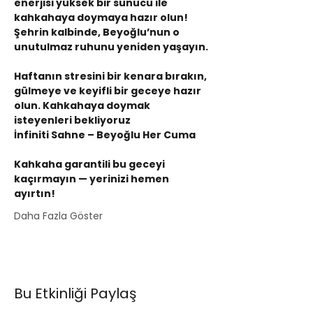
enerjisi yüksek bir sunucu ile 
kahkahaya doymaya hazır olun! 
Şehrin kalbinde, Beyoğlu’nun o 
unutulmaz ruhunu yeniden yaşayın.
Haftanın stresini bir kenara bırakın, 
gülmeye ve keyifli bir geceye hazır 
olun. Kahkahaya doymak 
isteyenleri bekliyoruz
İnfiniti Sahne – Beyoğlu Her Cuma
Kahkaha garantili bu geceyi 
kaçırmayın — yerinizi hemen 
ayırtın!
Daha Fazla Göster
Bu Etkinliği Paylaş