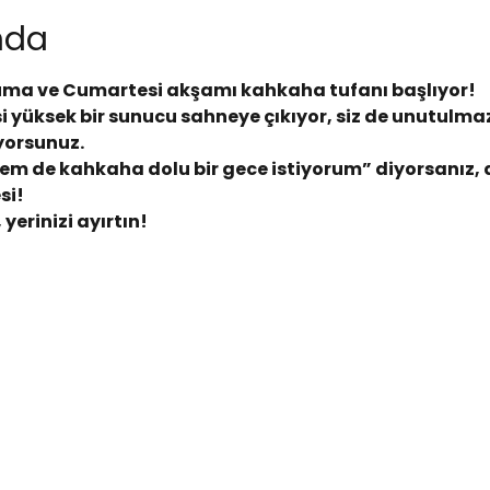
ında
Cuma ve Cumartesi akşamı kahkaha tufanı başlıyor!
i yüksek bir sunucu sahneye çıkıyor, siz de unutulmaz
yorsunuz.
em de kahkaha dolu bir gece istiyorum” diyorsanız, a
si!
 yerinizi ayırtın!