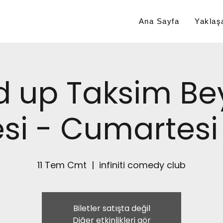
Ana Sayfa
Yaklaşa
d up Taksim Be
si - Cumartesi 
11 Tem Cmt
  |  
infiniti comedy club
Biletler satışta değil
Diğer etkinlikleri gör