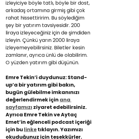
izleyiciye böyle tatlı, böyle bir dost, 
arkadaş ortamına girmiş gibi çok 
rahat hissettiririm. Bu söylediğim 
şey bir yatırım tavsiyesidir. 200 
liraya izleyeceğiniz için de şimdiden 
izleyin. Çünkü yarın 2000 liraya 
izleyemeyebilirsiniz. Biletler kesin 
zamlanır, ayrıca ünlü de olabilirim. 
O yüzden yatırım gibi düşünün.
Emre Tekin’i duydunuz: Stand-
up’a bir yatırım gibi bakın, 
bugün gülebilme imkanınızı 
değerlendirmek için 
ana 
sayfamızı
 ziyaret edebilirsiniz. 
Ayrıca Emre Tekin ve Aytaç 
Emet’in eğlenceli podcast içeriği 
için bu 
linke
 tıklayın. Yazımızı 
okuduğunuz için teşekkürler. 