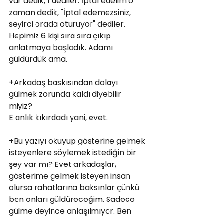
var dedik, 1 dediler. İptal edelim o 
zaman dedik, "İptal edemezsiniz, 
seyirci orada oturuyor" dediler. 
Hepimiz 6 kişi sıra sıra çıkıp 
anlatmaya başladık. Adamı 
güldürdük ama.
+Arkadaş baskısından dolayı 
gülmek zorunda kaldı diyebilir 
miyiz? 
E anlık kıkırdadı yani, evet.
+Bu yazıyı okuyup gösterine gelmek 
isteyenlere söylemek istediğin bir 
şey var mı? Evet arkadaşlar, 
gösterime gelmek isteyen insan 
olursa rahatlarına baksınlar çünkü 
ben onları güldüreceğim. Sadece 
gülme deyince anlaşılmıyor. Ben 