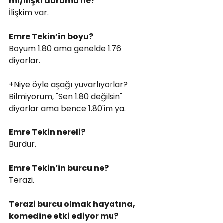
mı/ilişki durumu ne?
İlişkim var.
Emre Tekin’in boyu?
Boyum 1.80 ama genelde 1.76 
diyorlar.
+Niye öyle aşağı yuvarlıyorlar? 
Bilmiyorum, "Sen 1.80 değilsin" 
diyorlar ama bence 1.80'im ya.
Emre Tekin nereli?
Burdur.
Emre Tekin’in burcu ne?
Terazi.
Terazi burcu olmak hayatına, 
komedine etki ediyor mu?