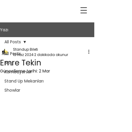
Yazı
All Posts
Standup Bileti
All Posts
13 Haz 2024
2 dakikada okunur
Emre Tekin
Blog
Güncelleme tarihi:
2 Mar
Komedyenler
Stand Up Mekanları
Showlar